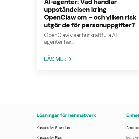
AI-agenter: Vad handlar
uppståndelsen kring
OpenClaw om – och vilken risk
utgör de för personuppgifter?
OpenClaw visar hur kraftfulla AI-
agenter har...
LÄS MER
Lösningar för hemnätverk
Enhet
Kaspersky Standard
Android
Kaspersky Plus
Mac Ant