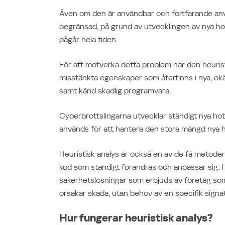
Även om den är användbar och fortfarande anv
begränsad, på grund av utvecklingen av nya hot
pågår hela tiden.
För att motverka detta problem har den heurist
misstänkta egenskaper som återfinns i nya, okä
samt känd skadlig programvara.
Cyberbrottslingarna utvecklar ständigt nya ho
används för att hantera den stora mängd nya ho
Heuristisk analys är också en av de få metod
kod som ständigt förändras och anpassar sig. He
säkerhetslösningar som erbjuds av företag som 
orsakar skada, utan behov av en specifik signat
Hur fungerar heuristisk analys?