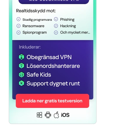
日本語 (Japan)
För alla andra länder
Global Website