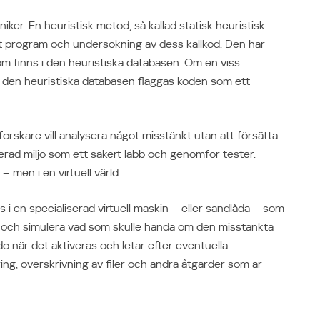
kniker. En heuristisk metod, så kallad statisk heuristisk
kt program och undersökning av dess källkod. Den här
 finns i den heuristiska databasen. Om en viss
 den heuristiska databasen flaggas koden som ett
orskare vill analysera något misstänkt utan att försätta
lerad miljö som ett säkert labb och genomför tester.
– men i en virtuell värld.
i en specialiserad virtuell maskin – eller sandlåda – som
 och simulera vad som skulle hända om den misstänkta
o när det aktiveras och letar efter eventuella
ring, överskrivning av filer och andra åtgärder som är