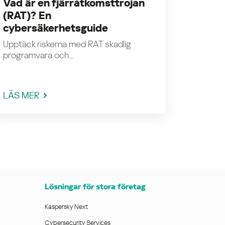
Vad är en fjärråtkomsttrojan
Vad är
(RAT)? En
autent
cybersäkerhetsguide
Upptäck 
mellan...
Upptäck riskerna med RAT skadlig
programvara och...
LÄS MER
LÄS M
Lösningar för stora företag
Kaspersky Next
Cybersecurity Services