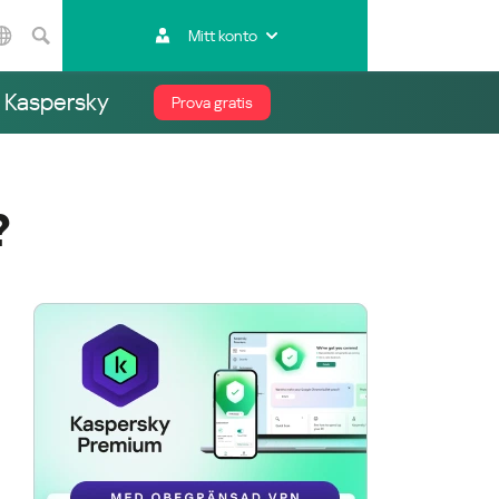
Mitt konto
Asien och
Stillahavsområdet
d Kaspersky
Prova gratis
Australia
India
Indonesia (Bahasa)
?
Malaysia - English
Malaysia - Bahasa Melayu
New Zealand
Việt Nam
ไทย (Thailand)
한국 (Korea)
中国 (China)
香港特別行政區 (Hong Kong SAR)
台灣 (Taiwan)