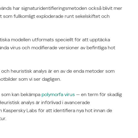
änds har signaturidentifieringsmetoden också blivit mer
 som fullkomligt exploderade runt sekelskiftet och
iska modellen utformats speciellt för att upptäcka
nda virus och modifierade versioner av befintliga hot
t och heuristisk analys är en av de enda metoder som
tbilder som vi ser dagligen.
er som kan bekämpa
polymorfa virus
— en term för skadlig
uristisk analys är införlivad i avancerade
Kaspersky Labs för att identifiera nya hot innan de
ur.