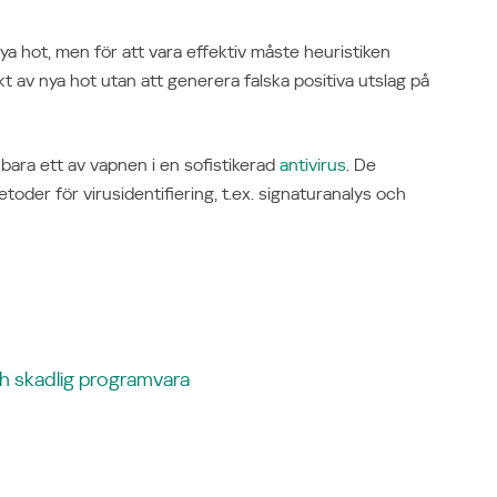
 nya hot, men för att vara effektiv måste heuristiken
kt av nya hot utan att generera falska positiva utslag på
bara ett av vapnen i en sofistikerad
antivirus
. De
oder för virusidentifiering, t.ex. signaturanalys och
ch skadlig programvara