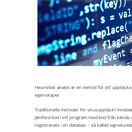
Mellanöstern
Middle East (English)
الشرق الأوسط (Arabic)
Heuristisk analys är en metod för att upptäck
egenskaper.
Traditionella metoder för virusupptäckt innebär
jämföra kod i ett program med kod från kända 
registrerats i en databas – så kallad signaturide