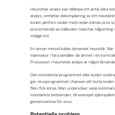
Heuristisk analys kan tillämpa ett antal olika te
analys, omfattar dekompilering av ett misstän
koden jämförs sedan med redan kända virus som
procentandel av källkoden matchar någonting i
möjligt hot.
En annan metod kallas dynamisk heuristik. När f
människor i fara behåller de ämnet i en kontrol
Processen i heuristisk analys är något liknande 
Det misstänkta programmet eller koden isoleras 
ger virusprogrammet chansen att testa koden
filen fick köras. Man undersöker varje kommand
misstänkta beteenden, till exempel självreplike
gemensamma för virus.
Potentiella problem