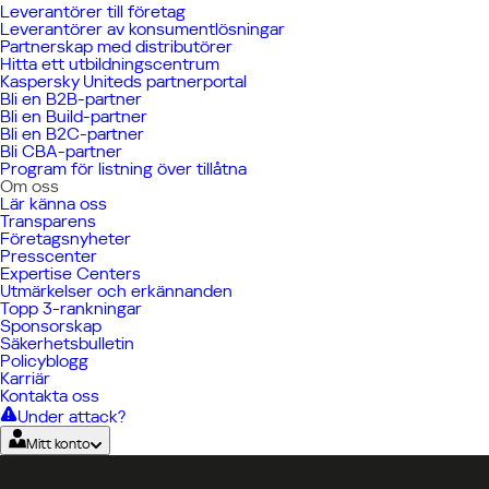
Leverantörer till företag
Leverantörer av konsumentlösningar
Partnerskap med distributörer
Hitta ett utbildningscentrum
Kaspersky Uniteds partnerportal
Bli en B2B-partner
Bli en Build-partner
Bli en B2C-partner
Bli CBA-partner
Program för listning över tillåtna
Om oss
Lär känna oss
Transparens
Företagsnyheter
Presscenter
Expertise Centers
Utmärkelser och erkännanden
Topp 3-rankningar
Sponsorskap
Säkerhetsbulletin
Policyblogg
Karriär
Kontakta oss
Under attack?
Mitt konto
Hem