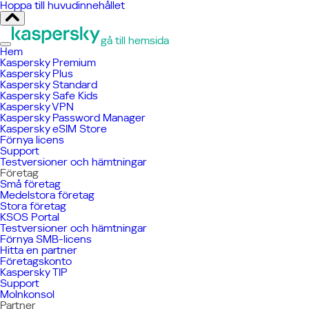
Hoppa till huvudinnehållet
gå till hemsida
Hem
Kaspersky Premium
Kaspersky Plus
Kaspersky Standard
Kaspersky Safe Kids
Kaspersky VPN
Kaspersky Password Manager
Kaspersky eSIM Store
Förnya licens
Support
Testversioner och hämtningar
Företag
Små företag
Medelstora företag
Stora företag
KSOS Portal
Testversioner och hämtningar
Förnya SMB-licens
Hitta en partner
Företagskonto
Kaspersky TIP
Support
Molnkonsol
Partner