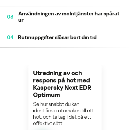
förhindra att filen exekveras på nytt.
Användningen av molntjänster har spårat
Hämta hashtaggen för den skadliga filen som hör
03
ur
samman med angreppet från securelist.com (eller
annan källa), kör sedan en IoC-genomsökning
(Indicator of Compromise) över slutpunkterna för att
Identifiera vilka molntjänster som används och
04
Rutinuppgifter slösar bort din tid
hitta dolda hot.
blockera ej auktoriserade appar för att kontrollera
skugg-IT. Hitta känsliga data som lagras i Microsoft
365-appar.
Centralisera sårbarhets-, patch- och
krypteringshantering för att spara tid och använd
automation för att anta systemhärdning baserat på
Utredning av och
användarbeteende.
respons på hot med
Kaspersky Next EDR
Optimum
Se hur snabbt du kan
identifiera rotorsaken till ett
hot, och ta tag i det på ett
effektivt sätt.