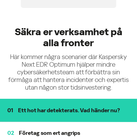
Säkra er verksamhet på
alla fronter
Här kommer några scenarier där Kaspersky
Next EDR Optimum hjälper mindre
cybersäkerhetsteam att förbättra sin
förmåga att hantera incidenter och expertis
utan någon stor tidsinvestering.
01
Ett hot har detekterats. Vad händer nu?
Följ stegen som tillhandahålls på varningskortet för
02
Företag som ert angrips
att identifiera rotorsaken, isolera värden och