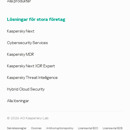
Alla produkter
Lösningar för stora företag
Kaspersky Next
Cybersecurity Services
Kaspersky MDR
Kaspersky Next XDR Expert
Kaspersky Threat Intelligence
Hybrid Cloud Security
Alla lösningar
©
2026
AO Kaspersky Lab
Sekretessregler
Cookies
Antikorruptionspolicy
Licensavtal B2C
Licensavtal B2B