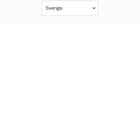
Sverige
Nord- och Sydamerika
América Latina
Brasil
United States
Canada - English
Canada - Français
Afrika
Afrique Francophone
Maroc
South Africa