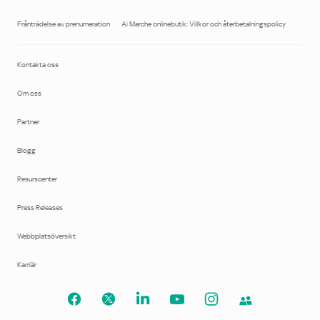
Frånträdelse av prenumeration
Ai Marche onlinebutik: Villkor och återbetalningspolicy
Kontakta oss
Om oss
Partner
Blogg
Resurscenter
Press Releases
Webbplatsöversikt
Karriär